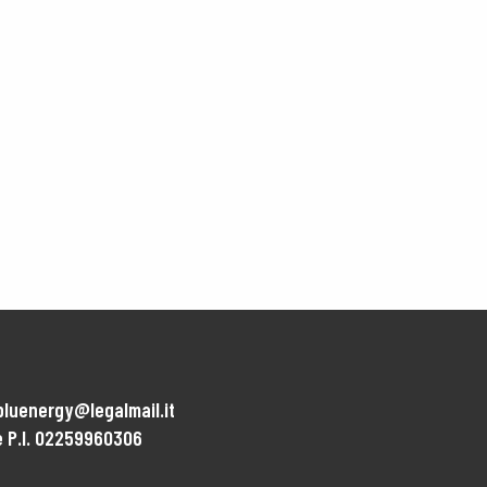
bluenergy@legalmail.it
 e P.I. 02259960306