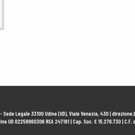
 Sede Legale 33100 Udine (UD), Viale Venezia, 430 | direzione.
dine UD 02259960306 REA 247191 | Cap. Soc. €
15.276.730
| C.F.