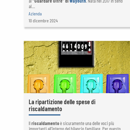
al
“Guardare Oltre” di
Wayouth
. Nata nel 2017 in seno
al...
Azienda
10 dicembre 2024
La ripartizione delle spese di
riscaldamento
Il
riscaldamento
è sicuramente una delle voci più
importanti all’interno del bilancio familiare. Per questo