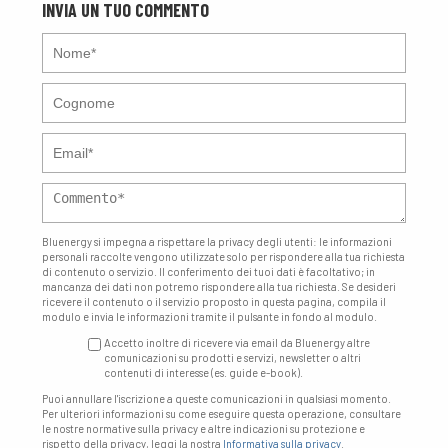
INVIA UN TUO COMMENTO
Bluenergy si impegna a rispettare la privacy degli utenti: le informazioni
personali raccolte vengono utilizzate solo per rispondere alla tua richiesta
di contenuto o servizio. Il conferimento dei tuoi dati è facoltativo; in
mancanza dei dati non potremo rispondere alla tua richiesta. Se desideri
ricevere il contenuto o il servizio proposto in questa pagina, compila il
modulo e invia le informazioni tramite il pulsante in fondo al modulo.
Accetto inoltre di ricevere via email da Bluenergy altre
comunicazioni su prodotti e servizi, newsletter o altri
contenuti di interesse (es. guide e-book).
Puoi annullare l'iscrizione a queste comunicazioni in qualsiasi momento.
Per ulteriori informazioni su come eseguire questa operazione, consultare
le nostre normative sulla privacy e altre indicazioni su protezione e
rispetto della privacy, leggi la nostra
Informativa sulla privacy
.