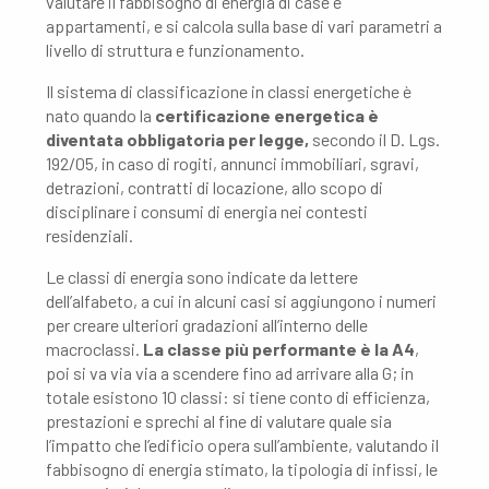
valutare il fabbisogno di energia di case e
appartamenti, e si calcola sulla base di vari parametri a
livello di struttura e funzionamento.
Il sistema di classificazione in classi energetiche è
nato quando la
certificazione energetica è
diventata obbligatoria per legge,
secondo il D. Lgs.
192/05, in caso di rogiti, annunci immobiliari, sgravi,
detrazioni, contratti di locazione, allo scopo di
disciplinare i consumi di energia nei contesti
residenziali.
Le classi di energia sono indicate da lettere
dell’alfabeto, a cui in alcuni casi si aggiungono i numeri
per creare ulteriori gradazioni all’interno delle
macroclassi.
La classe più performante è la A4
,
poi si va via via a scendere fino ad arrivare alla G; in
totale esistono 10 classi: si tiene conto di efficienza,
prestazioni e sprechi al fine di valutare quale sia
l’impatto che l’edificio opera sull’ambiente, valutando il
fabbisogno di energia stimato, la tipologia di infissi, le