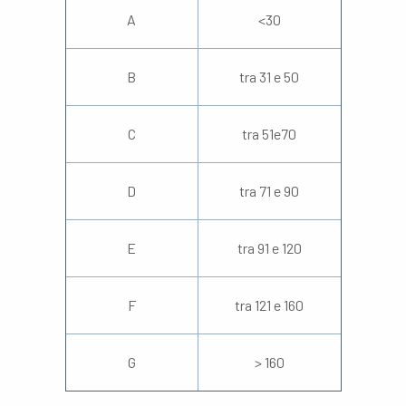
A
<30
B
tra 31 e 50
C
tra 51e70
D
tra 71 e 90
E
tra 91 e 120
F
tra 121 e 160
G
> 160