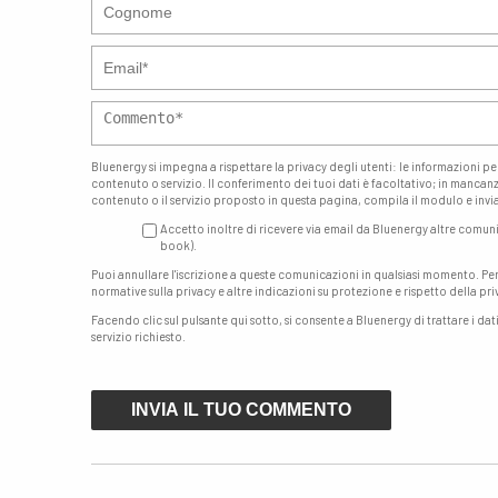
Bluenergy si impegna a rispettare la privacy degli utenti: le informazioni pe
contenuto o servizio. Il conferimento dei tuoi dati è facoltativo; in mancanz
contenuto o il servizio proposto in questa pagina, compila il modulo e invia
Accetto inoltre di ricevere via email da Bluenergy altre comunica
book).
Puoi annullare l'iscrizione a queste comunicazioni in qualsiasi momento. Pe
normative sulla privacy e altre indicazioni su protezione e rispetto della pri
Facendo clic sul pulsante qui sotto, si consente a Bluenergy di trattare i dat
servizio richiesto.