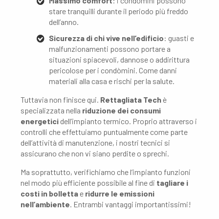
Massimo comfort
: i condòmini possono
stare tranquilli durante il periodo più freddo
dell’anno.
Sicurezza di chi vive nell’edificio
: guasti e
malfunzionamenti possono portare a
situazioni spiacevoli, dannose o addirittura
pericolose per i condòmini. Come danni
materiali alla casa e rischi per la salute.
Tuttavia non finisce qui.
Rettagliata Tech
è
specializzata nella
riduzione dei consumi
energetici
dell’impianto termico. Proprio attraverso i
controlli che effettuiamo puntualmente come parte
dell’attività di manutenzione, i nostri tecnici si
assicurano che non vi siano perdite o sprechi.
Ma soprattutto, verifichiamo che l’impianto funzioni
nel modo più efficiente possibile al fine di
tagliare i
costi in bolletta
e
ridurre le emissioni
nell’ambiente
. Entrambi vantaggi importantissimi!